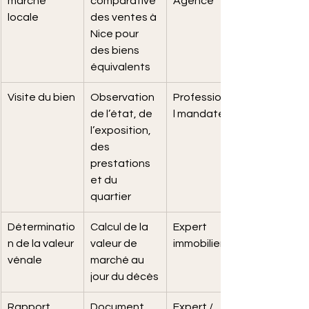
marché 
comparative 
Agence
locale
des ventes à 
Nice pour 
des biens 
équivalents
Visite du bien
Observation 
Professionne
de l’état, de 
l mandaté
l’exposition, 
des 
prestations 
et du 
quartier
Déterminatio
Calcul de la 
Expert 
n de la valeur 
valeur de 
immobilier
vénale
marché au 
jour du décès
Rapport 
Document 
Expert / 