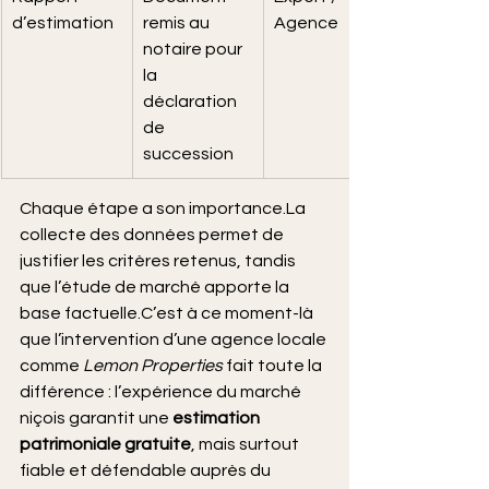
d’estimation
remis au 
Agence
notaire pour 
la 
déclaration 
de 
succession
Chaque étape a son 
importance.La
collecte des données permet de 
justifier les critères retenus, tandis 
que l’étude de marché apporte la 
base factuelle.C’est à ce moment-là 
que l’intervention d’une agence locale 
comme 
Lemon Properties
 fait toute la 
différence : l’expérience du marché 
niçois garantit une 
estimation 
patrimoniale gratuite
, mais surtout 
fiable et défendable auprès du 