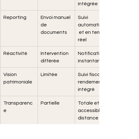
intégrée
Reporting
Envoi manuel 
Suivi 
de 
automatique
documents
 et en temps 
réel
Réactivité
Intervention 
Notification 
différée
instantanée
Vision 
Limitée
Suivi fiscal et 
patrimoniale
rendement 
intégré
Transparenc
Partielle
Totale et 
e
accessible à 
distance
Ce tableau met en lumière les 