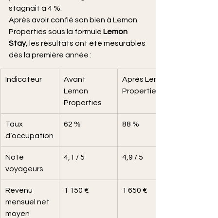
stagnait à 4 %.
Après avoir confié son bien à Lemon 
Properties sous la formule 
Lemon 
Stay
, les résultats ont été mesurables 
dès la première année :
Indicateur
Avant 
Après Lemon 
Lemon 
Properties
Properties
Taux 
62 %
88 %
d’occupation
Note 
4,1 / 5
4,9 / 5
voyageurs
Revenu 
1 150 €
1 650 €
mensuel net 
moyen