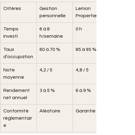
Critères
Gestion 
Lemon 
personnelle
Properties
Temps 
6 à 8 
0 h
investi
h/semaine
Taux 
60 à 70 %
85 à 95 %
d’occupation
Note 
4,2 / 5
4,8 / 5
moyenne
Rendement 
3 à 5 %
6 à 9 %
net annuel
Conformité 
Aléatoire
Garantie
réglementair
e