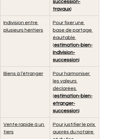
succession-
travaux
)
Indivision entre 
Pour fixer une 
plusieurs héritiers
base de partage 
équitable 
(
estimation-bien-
indivision-
succession
)
Biens à l’étranger
Pour harmoniser 
les valeurs 
déclarées 
(
estimation-bien-
etranger-
succession
)
Vente rapide à un 
Pour justifier le prix 
tiers
auprès du notaire 