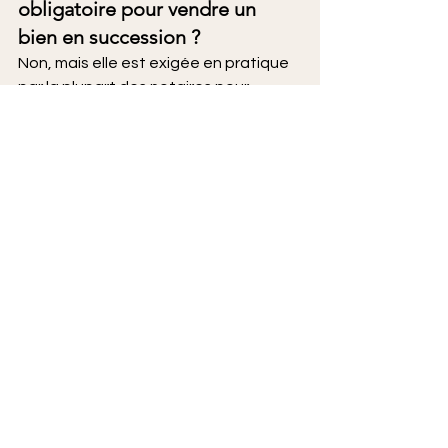
obligatoire pour vendre un 
bien en succession ?
Non, mais elle est exigée en pratique 
par la plupart des notaires pour 
justifier la valeur de vente.
Peut-on faire une estimation 
gratuite ?
Oui. Lemon Properties propose une 
estimation patrimoniale gratuite et 
confidentielle
 pour les successions à 
Nice.
Que risque-t-on sans 
estimation ?
Un contrôle fiscal, un redressement 
ou des conflits entre héritiers.