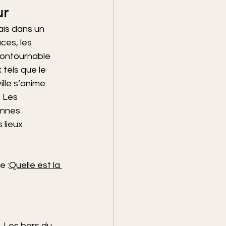
ur
ais dans un 
ces, les 
contournable 
tels que le 
lle s’anime 
 Les 
annes 
 lieux 
e :
Quelle est la 
. Les bars du 