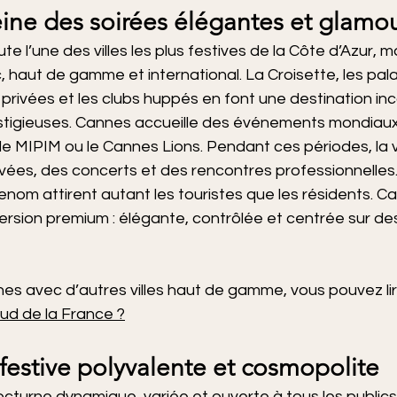
eine des soirées élégantes et glamo
e l’une des villes les plus festives de la Côte d’Azur, m
hic, haut de gamme et international. La Croisette, les pala
 privées et les clubs huppés en font une destination in
estigieuses. Cannes accueille des événements mondiaux 
le MIPIM ou le Cannes Lions. Pendant ces périodes, la vi
vées, des concerts et des rencontres professionnelles.
nom attirent autant les touristes que les résidents. C
ersion premium : élégante, contrôlée et centrée sur des
s avec d’autres villes haut de gamme, vous pouvez lir
 sud de la France ?
le festive polyvalente et cosmopolite
octurne dynamique, variée et ouverte à tous les publics