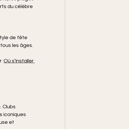
rts du célèbre 
tyle de fête 
tous les âges.
 :
Où s’installer 
. Clubs 
s iconiques 
use et 