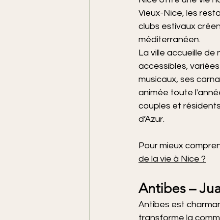
Vieux-Nice, les resta
clubs estivaux créen
méditerranéen.
La ville accueille de
accessibles, variée
musicaux, ses carna
animée toute l'année.
couples et résidents 
d’Azur.
Pour mieux comprend
de la vie à Nice ?
Antibes – Juan
Antibes est charmante
transforme la commune