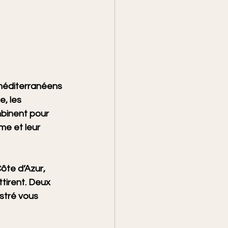
méditerranéens 
e, les 
mbinent pour 
me et leur 
ôte d’Azur, 
ttirent. Deux 
stré vous 