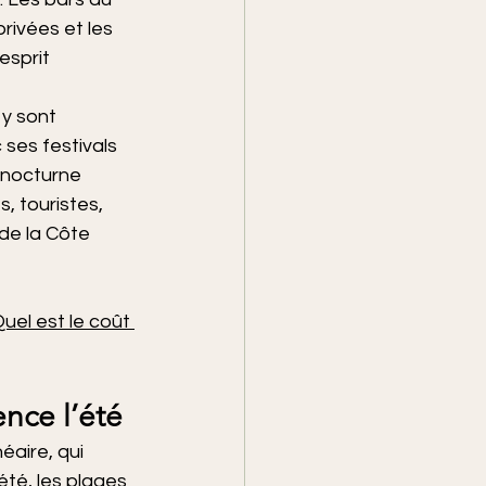
rivées et les 
esprit 
 y sont 
ses festivals 
 nocturne 
s, touristes, 
 de la Côte 
uel est le coût 
ence l’été
éaire, qui 
été, les plages 