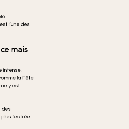
le 
est l’une des 
uce mais 
 intense. 
comme la Fête 
ne y est 
 des 
 plus feutrée.