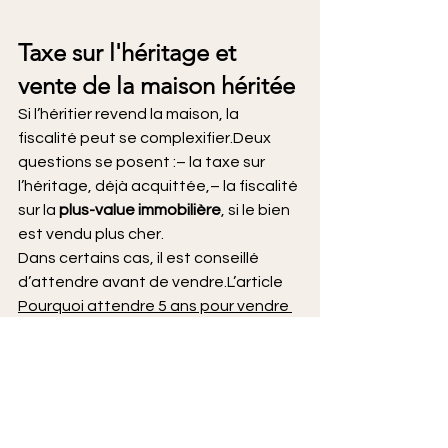
Taxe sur l'héritage et 
vente de la maison héritée
Si l’héritier revend la maison, la 
fiscalité peut se complexifier.Deux 
questions se posent :– la taxe sur 
l’héritage, déjà acquittée,– la fiscalité 
sur la 
plus-value immobilière
, si le bien 
est vendu plus cher.
Dans certains cas, il est conseillé 
d’attendre avant de vendre.L’article 
Pourquoi attendre 5 ans pour vendre 
un bien hérité ?
 explique les enjeux 
fiscaux précis.
Pour connaître l’ensemble de 
l’imposition due, l’article central est ici 