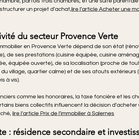
ambre, parfois trois chambres, et une suite parentale
structurer un projet d’achat,
lire l’article Acheter une m
ctivité du secteur Provence Verte
 immobilier en Provence Verte dépend de son état (réno
, de ses prestations (cuisine équipée, cuisine aménagé
, équipée ouverte), de sa localisation (proche de tou
u village, quartier calme) et de ses atouts extérieurs
s à vis).
nciers comme les honoraires, la taxe foncière et les c
tains biens collectifs influencent la décision d’acheter
ché, 
lire l’article Prix de l’immobilier à Salernes
e : résidence secondaire et investi