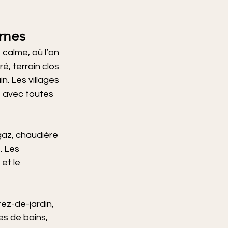
rnes
 calme, où l’on 
é, terrain clos 
in. Les villages 
, avec toutes 
az, chaudière 
 Les 
et le 
rez-de-jardin, 
es de bains, 