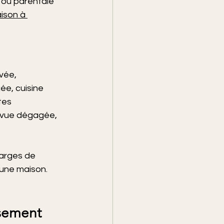
 ou parentale 
aison à 
vée, 
e, cuisine 
tes 
 (vue dégagée, 
harges de 
 une maison. 
ssement