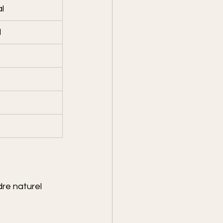
al
l
dre naturel 