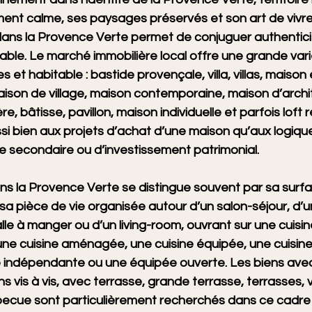
ent calme, ses paysages préservés et son art de vivre
dans la Provence Verte permet de conjuguer authenticit
rable. Le marché immobilière local offre une grande vari
s et habitable : bastide provençale, villa, villas, maison 
ison de village, maison contemporaine, maison d’archi
, bâtisse, pavillon, maison individuelle et parfois loft 
si bien aux projets d’achat d’une maison qu’aux logiqu
e secondaire ou d’investissement patrimonial.
ns la Provence Verte se distingue souvent par sa surfa
a pièce de vie organisée autour d’un salon-séjour, d’un
alle à manger ou d’un living-room, ouvrant sur une cuisi
 une cuisine aménagée, une cuisine équipée, une cuisi
e indépendante ou une équipée ouverte. Les biens av
 vis à vis, avec terrasse, grande terrasse, terrasses, 
rbecue sont particulièrement recherchés dans ce cadre 