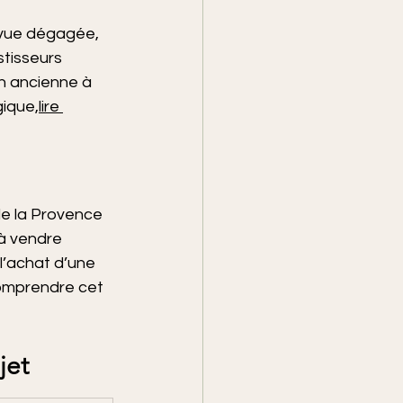
 vue dégagée, 
stisseurs 
n ancienne à 
gique,
lire 
de la Provence 
 à vendre 
l’achat d’une 
omprendre cet 
jet