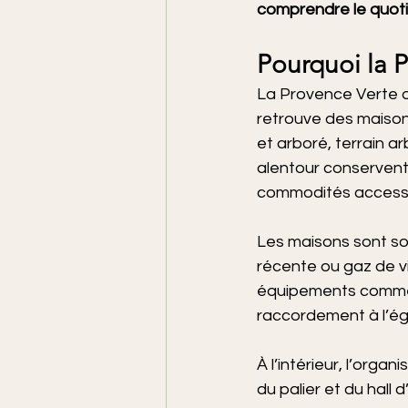
comprendre le quotid
Pourquoi la P
La Provence Verte of
retrouve des maisons 
et arboré, terrain arb
alentour conservent 
commodités accessi
Les maisons sont so
récente ou gaz de v
équipements comme le
raccordement à l’égo
À l’intérieur, l’orga
du palier et du hall 