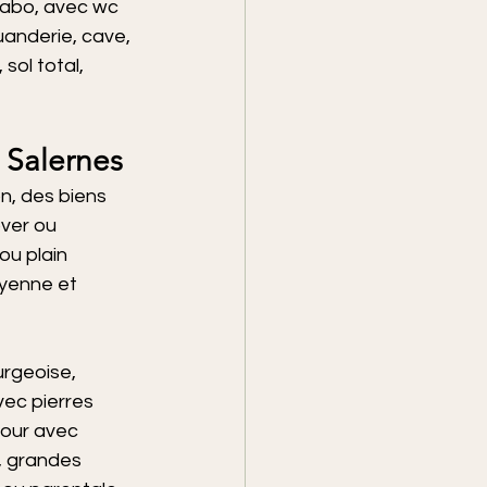
avabo, avec wc 
uanderie, cave, 
sol total, 
 Salernes
, des biens 
ver ou 
ou plain 
oyenne et 
rgeoise, 
ec pierres 
jour avec 
, grandes 