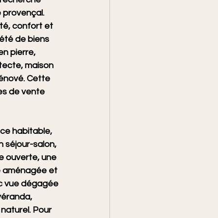
 provençal. 
é, confort et 
été de biens 
en pierre, 
tecte, maison 
rénové. Cette 
es de vente 
ce habitable, 
 séjour-salon, 
ne ouverte, une 
ne aménagée et 
ec vue dégagée 
véranda, 
naturel. Pour 