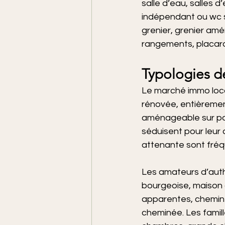
salle d’eau, salles d
indépendant ou wc sé
grenier, grenier amé
rangements, placard
Typologies d
Le marché immo loca
rénovée, entièrement
aménageable sur parc
séduisent pour leur 
attenante sont fréqu
Les amateurs d’auth
bourgeoise, maison d
apparentes, cheminé
cheminée. Les famill