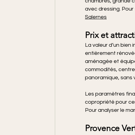
chambres, grande ch
avec dressing. Pour 
Salernes
Prix et attra
La valeur d’un bien
entièrement rénovée)
aménagée et équipée
commodités, centre d
panoramique, sans vi
Les paramètres fina
copropriété pour cer
Pour analyser le mar
Provence Vert