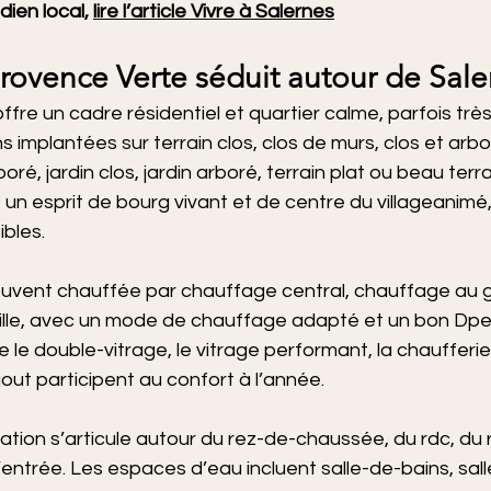
ien local, 
lire l’article Vivre à Salernes
rovence Verte séduit autour de Sale
fre un cadre résidentiel et quartier calme, parfois très
implantées sur terrain clos, clos de murs, clos et arbor
oré, jardin clos, jardin arboré, terrain plat ou beau terra
un esprit de bourg vivant et de centre du villageanimé
bles.
uvent chauffée par chauffage central, chauffage au g
ille, avec un mode de chauffage adapté et un bon Dpe.
 double-vitrage, le vitrage performant, la chaufferie 
ut participent au confort à l’année.
nisation s’articule autour du rez-de-chaussée, du rdc, du 
d’entrée. Les espaces d’eau incluent salle-de-bains, sall