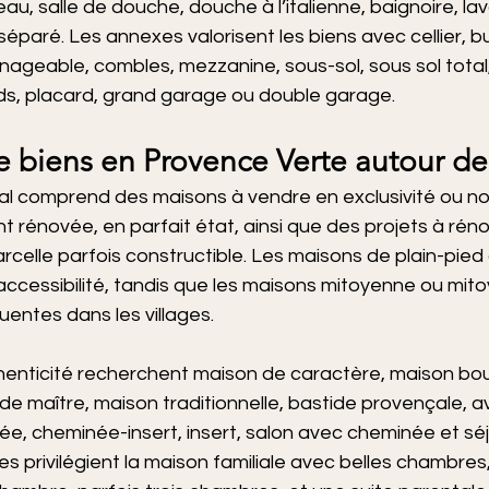
’eau, salle de douche, douche à l’italienne, baignoire, l
paré. Les annexes valorisent les biens avec cellier, b
nageable, combles, mezzanine, sous-sol, sous sol total, 
s, placard, grand garage ou double garage.
e biens en Provence Verte autour de
l comprend des maisons à vendre en exclusivité ou non
 rénovée, en parfait état, ainsi que des projets à réno
elle parfois constructible. Les maisons de plain-pied 
accessibilité, tandis que les maisons mitoyenne ou mit
entes dans les villages.
enticité recherchent maison de caractère, maison bou
e maître, maison traditionnelle, bastide provençale, av
e, cheminée-insert, insert, salon avec cheminée et sé
es privilégient la maison familiale avec belles chambres