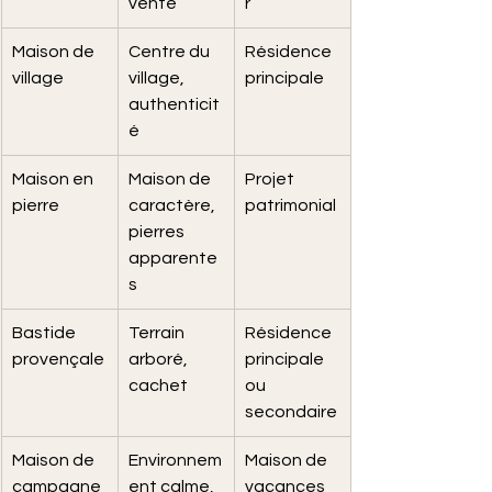
vente
r
Maison de 
Centre du 
Résidence 
village
village, 
principale
authenticit
é
Maison en 
Maison de 
Projet 
pierre
caractère, 
patrimonial
pierres 
apparente
s
Bastide 
Terrain 
Résidence 
provençale
arboré, 
principale 
cachet
ou 
secondaire
Maison de 
Environnem
Maison de 
campagne
ent calme, 
vacances