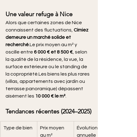
Une valeur refuge à Nice
Alors que certaines zones de Nice 
connaissent des fluctuations, 
Cimiez 
demeure un marché solide et 
recherché
.Le prix moyen au m² y 
oscille entre 
6 000 € et 8 500 €
, selon 
la qualité de la résidence, la vue, la 
surface extérieure ou le standing de 
la copropriété.Les biens les plus rares 
(villas, appartements avec jardin ou 
terrasse panoramique) dépassent 
aisément les 
10 000 € le m²
.
Tendances récentes (2024–2025)
Type de bien
Prix moyen 
Évolution 
au m²
annuelle