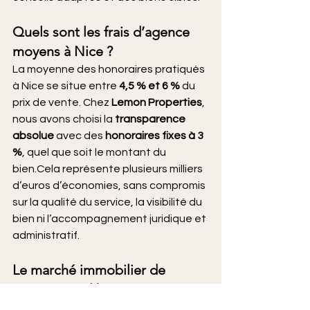
Quels sont les frais d’agence 
moyens à Nice ?
La moyenne des honoraires pratiqués 
à Nice se situe entre 
4,5 % et 6 %
 du 
prix de vente. Chez 
Lemon Properties
, 
nous avons choisi la 
transparence 
absolue
 avec des 
honoraires fixes à 3 
%
, quel que soit le montant du 
bien.Cela représente plusieurs milliers 
d’euros d’économies, sans compromis 
sur la qualité du service, la visibilité du 
bien ni l’accompagnement juridique et 
administratif.
Le marché immobilier de 
Cimiez va-t-il baisser en 2025 ?
Cimiez reste un 
secteur premium
 à 