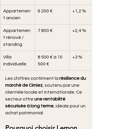
Appartemen
6 200 €
+1,2 %
t ancien
Appartemen
7 800 €
+2,4 %
t rénové / 
standing
Villa 
8 500 € à 10 
+3 %
individuelle
500 €
Les chiffres confirment la 
résilience du 
marché de Cimiez
, soutenu par une 
clientèle locale et internationale. Ce 
secteur offre 
une rentabilité 
sécurisée à long terme
, idéale pour un 
achat patrimonial.
Pourquoi choisir Lemon 