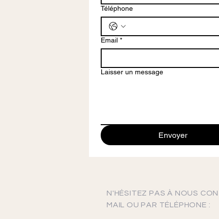
Téléphone
Email
*
Laisser un message
Envoyer
N'H
ÉSITEZ PAS À NOUS CON
MAIL OU PAR TÉLÉPHONE
: