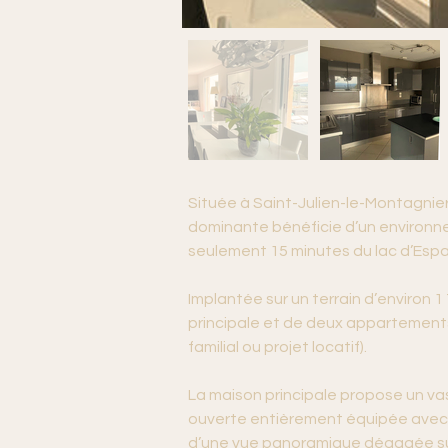
Située à Saint-Julien-le-Montagnier
dominante bénéficie d’un environnem
seulement 15 minutes du lac d’Espa
Implantée sur un terrain d’environ
principale et de deux appartements
familial ou projet locatif).
La maison principale propose un vas
ouverte entièrement équipée avec îl
d’une vue panoramique dégagée sur