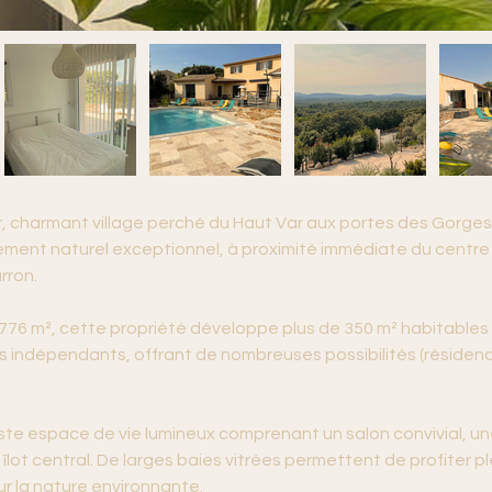
, charmant village perché du Haut Var aux portes des Gorges 
ent naturel exceptionnel, à proximité immédiate du centre hi
rron.
 1 776 m², cette propriété développe plus de 350 m² habitable
 indépendants, offrant de nombreuses possibilités (résidence
te espace de vie lumineux comprenant un salon convivial, une
ot central. De larges baies vitrées permettent de profiter ple
 la nature environnante.