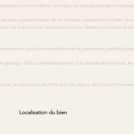
chambres confortables, ainsi que de salle(s) de bain moderne(
 plain-pied d’environ 40 m² chacun complètent le bien. Ils 
alle de bain et une terrasse privative, idéals pour recevoir
errasses et solariums orientés vers le panorama, parfaits pour
 garage, d’un local technique et d’un double abri voiture. Acc
Vaucluse, les Bouches-du-Rhône et les Alpes-de-Haute-Provence
Localisation du bien
83560 Saint-Julien, France